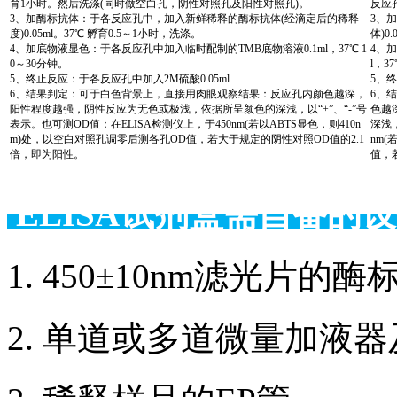
育1小时。然后洗涤(同时做空白孔，阴性对照孔及阳性对照孔)。
反应
3、加酶标抗体：于各反应孔中，加入新鲜稀释的酶标抗体(经滴定后的稀释
3、
度)0.05ml。37℃ 孵育0.5～1小时，洗涤。
体)0
4、加底物液显色：于各反应孔中加入临时配制的TMB底物溶液0.1ml，37℃ 1
4、
0～30分钟。
l，3
5、终止反应：于各反应孔中加入2M硫酸0.05ml
5、终
6、结果判定：可于白色背景上，直接用肉眼观察结果：反应孔内颜色越深，
6、
阳性程度越强，阴性反应为无色或极浅，依据所呈颜色的深浅，以“+”、“-”号
色越
表示。也可测OD值：在ELISA检测仪上，于450nm(若以ABTS显色，则410n
深浅，
m)处，以空白对照孔调零后测各孔OD值，若大于规定的阴性对照OD值的2.1
nm(
倍，即为阳性。
值，
ELISA试剂盒需自备
1. 450±10nm滤光片
2. 单道或多道微量加液