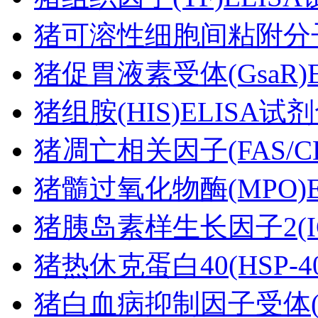
猪可溶性细胞间粘附分子1(
猪促胃液素受体(GsaR)
猪组胺(HIS)ELISA试
猪凋亡相关因子(FAS/CD
猪髓过氧化物酶(MPO)E
猪胰岛素样生长因子2(IG
猪热休克蛋白40(HSP-4
猪白血病抑制因子受体(LI