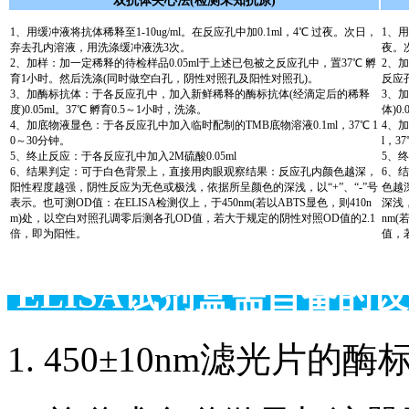
双抗体夹心法(检测未知抗原)
1、用缓冲液将抗体稀释至1-10ug/ml。在反应孔中加0.1ml，4℃ 过夜。次日，
1、用
弃去孔内溶液，用洗涤缓冲液洗3次。
夜。
2、加样：加一定稀释的待检样品0.05ml于上述已包被之反应孔中，置37℃ 孵
2、
育1小时。然后洗涤(同时做空白孔，阴性对照孔及阳性对照孔)。
反应
3、加酶标抗体：于各反应孔中，加入新鲜稀释的酶标抗体(经滴定后的稀释
3、
度)0.05ml。37℃ 孵育0.5～1小时，洗涤。
体)0
4、加底物液显色：于各反应孔中加入临时配制的TMB底物溶液0.1ml，37℃ 1
4、
0～30分钟。
l，3
5、终止反应：于各反应孔中加入2M硫酸0.05ml
5、终
6、结果判定：可于白色背景上，直接用肉眼观察结果：反应孔内颜色越深，
6、
阳性程度越强，阴性反应为无色或极浅，依据所呈颜色的深浅，以“+”、“-”号
色越
表示。也可测OD值：在ELISA检测仪上，于450nm(若以ABTS显色，则410n
深浅，
m)处，以空白对照孔调零后测各孔OD值，若大于规定的阴性对照OD值的2.1
nm(
倍，即为阳性。
值，
ELISA试剂盒需自备
1. 450±10nm滤光片