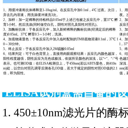
双抗体夹心法(检测未知抗原)
1、用缓冲液将抗体稀释至1-10ug/ml。在反应孔中加0.1ml，4℃ 过夜。次日，
1、用
弃去孔内溶液，用洗涤缓冲液洗3次。
夜。
2、加样：加一定稀释的待检样品0.05ml于上述已包被之反应孔中，置37℃ 孵
2、
育1小时。然后洗涤(同时做空白孔，阴性对照孔及阳性对照孔)。
反应
3、加酶标抗体：于各反应孔中，加入新鲜稀释的酶标抗体(经滴定后的稀释
3、
度)0.05ml。37℃ 孵育0.5～1小时，洗涤。
体)0
4、加底物液显色：于各反应孔中加入临时配制的TMB底物溶液0.1ml，37℃ 1
4、
0～30分钟。
l，3
5、终止反应：于各反应孔中加入2M硫酸0.05ml
5、终
6、结果判定：可于白色背景上，直接用肉眼观察结果：反应孔内颜色越深，
6、
阳性程度越强，阴性反应为无色或极浅，依据所呈颜色的深浅，以“+”、“-”号
色越
表示。也可测OD值：在ELISA检测仪上，于450nm(若以ABTS显色，则410n
深浅，
m)处，以空白对照孔调零后测各孔OD值，若大于规定的阴性对照OD值的2.1
nm(
倍，即为阳性。
值，
ELISA试剂盒需自备
1. 450±10nm滤光片